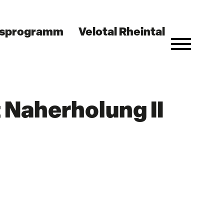
nsprogramm
Velotal Rheintal
aherholung II