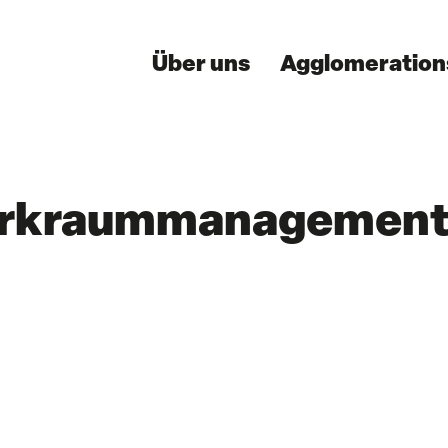
Über uns
Agglomeratio
rkraummanagement N