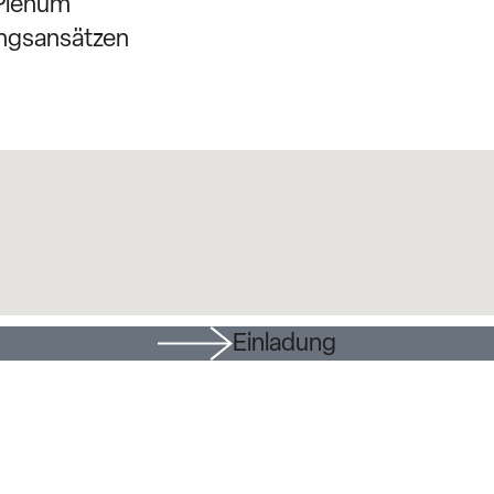
 Plenum
ungsansätzen
Einladung