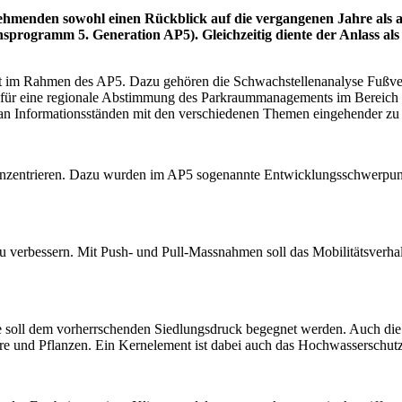
ehmenden sowohl einen Rückblick auf die vergangenen Jahre als a
rogramm 5. Generation AP5). Gleichzeitig diente der Anlass als
beit im Rahmen des AP5. Dazu gehören die Schwachstellenanalyse Fußv
es für eine regionale Abstimmung des Parkraummanagements im Bereich
an Informationsständen mit den verschiedenen Themen eingehender zu 
konzentrieren. Dazu wurden im AP5 sogenannte Entwicklungsschwerpunkt
zu verbessern. Mit Push- und Pull-Massnahmen soll das Mobilitätsverha
 soll dem vorherrschenden Siedlungsdruck begegnet werden. Auch die 
re und Pflanzen. Ein Kernelement ist dabei auch das Hochwasserschutz