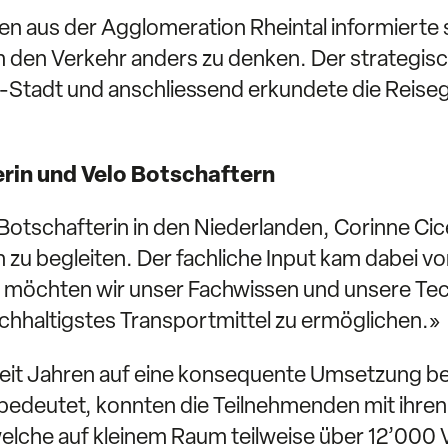
en aus der Agglomeration Rheintal informierte 
den Verkehr anders zu denken. Der strategische
tadt und anschliessend erkundete die Reisegr
erin und Velo Botschaftern
r Botschafterin in den Niederlanden, Corinne C
 zu begleiten. Der fachliche Input kam dabei 
t möchten wir unser Fachwissen und unsere Te
achhaltigstes Transportmittel zu ermöglichen.»
it Jahren auf eine konsequente Umsetzung bei d
deutet, konnten die Teilnehmenden mit ihren M
lche auf kleinem Raum teilweise über 12’000 V