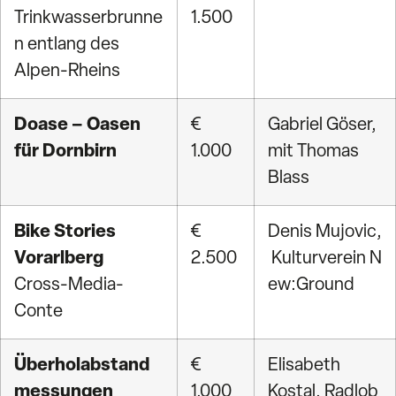
Trinkwasserbrunne
1.500
n entlang des
Alpen-Rheins
Doase
– Oasen
€
Gabriel Göser,
für Dornbirn
1.000
mit Thomas
Bla
ss
Bike Stories
€
Denis
Mujovic
,
Vorarlberg
2.500
Kulturverein
N
Cross-Media-
ew:Ground
Conte
Überholabstand
€
Elisabeth
messungen
1.000
Kostal,
Radlob