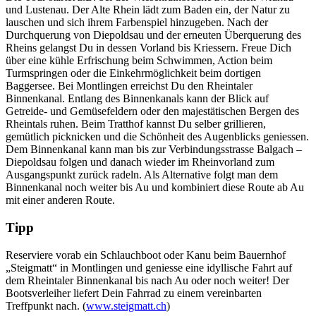
und Lustenau. Der Alte Rhein lädt zum Baden ein, der Natur zu
lauschen und sich ihrem Farbenspiel hinzugeben. Nach der
Durchquerung von Diepoldsau und der erneuten Überquerung des
Rheins gelangst Du in dessen Vorland bis Kriessern. Freue Dich
über eine kühle Erfrischung beim Schwimmen, Action beim
Turmspringen oder die Einkehrmöglichkeit beim dortigen
Baggersee. Bei Montlingen erreichst Du den Rheintaler
Binnenkanal. Entlang des Binnenkanals kann der Blick auf
Getreide- und Gemüsefeldern oder den majestätischen Bergen des
Rheintals ruhen. Beim Tratthof kannst Du selber grillieren,
gemütlich picknicken und die Schönheit des Augenblicks geniessen.
Dem Binnenkanal kann man bis zur Verbindungsstrasse Balgach –
Diepoldsau folgen und danach wieder im Rheinvorland zum
Ausgangspunkt zurück radeln. Als Alternative folgt man dem
Binnenkanal noch weiter bis Au und kombiniert diese Route ab Au
mit einer anderen Route.
Tipp
Reserviere vorab ein Schlauchboot oder Kanu beim Bauernhof
„Steigmatt“ in Montlingen und geniesse eine idyllische Fahrt auf
dem Rheintaler Binnenkanal bis nach Au oder noch weiter! Der
Bootsverleiher liefert Dein Fahrrad zu einem vereinbarten
Treffpunkt nach. (
www.steigmatt.ch
)